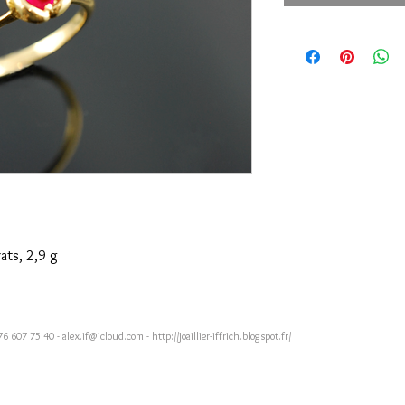
ats, 2,9 g
76 607 75 40 -
alex.if@icloud.com
-
http://joaillier-iffrich.blogspot.fr/